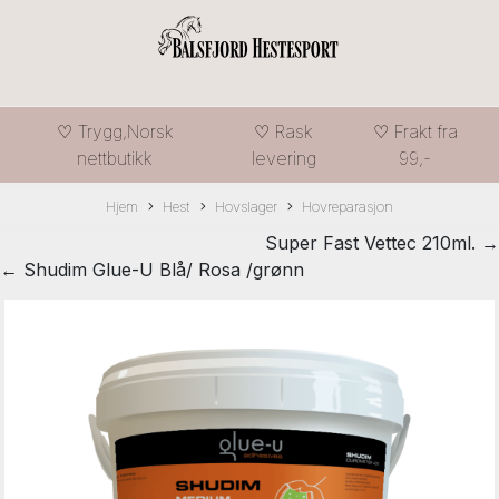
♡ Trygg,Norsk
♡ Rask
♡ Frakt fra
nettbutikk
levering
99,-
Hjem
Hest
Hovslager
Hovreparasjon
Super Fast Vettec 210ml. →
← Shudim Glue-U Blå/ Rosa /grønn