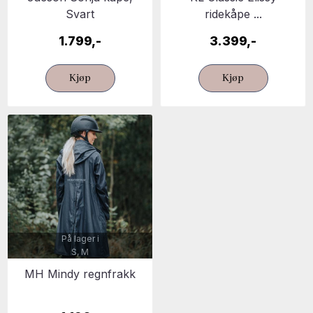
Svart
ridekåpe ...
1.799,-
3.399,-
Kjøp
Kjøp
På lager i
S, M
MH Mindy regnfrakk