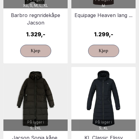
XS, S, M, L, XL
M
Barbro regnridekåpe
Equipage Heaven lang ...
Jacson
1.329,-
1.299,-
Kjøp
Kjøp
På lager i
På lager i
S, 2XL
S, XL
Jacson Sonja kåpe,
KL Classic Elissy