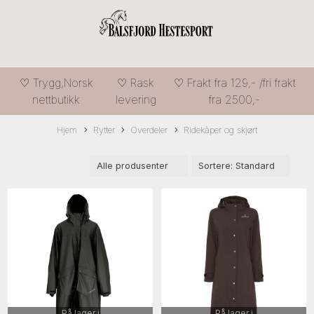
♡ Trygg,Norsk
♡ Rask
♡ Frakt fra 129,- /fri frakt
nettbutikk
levering
fra 2500,-
Hjem
Rytter
Overdeler
Ridekåper og skjørt
På lager i
På lager i