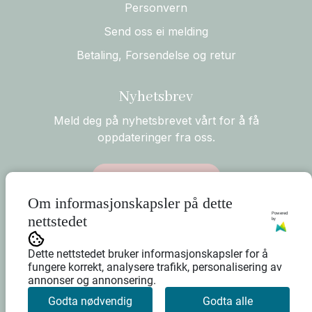
Personvern
Send oss ei melding
Betaling, Forsendelse og retur
Nyhetsbrev
Meld deg på nyhetsbrevet vårt for å få
oppdateringer fra oss.
Abonner på nyhetsbrev
Om informasjonskapsler på dette
Powered
nettstedet
by
Dette nettstedet bruker informasjonskapsler for å
fungere korrekt, analysere trafikk, personalisering av
annonser og annonsering.
Godta nødvendig
Godta alle