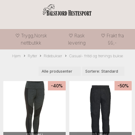
♡ Trygg,Norsk
♡ Rask
♡ Frakt fra
nettbutikk
levering
99,-
Hjem
Rytter
Ridebukser
Casual- fritid og trenings bukse
-40%
-50%
På lager i
På lager i