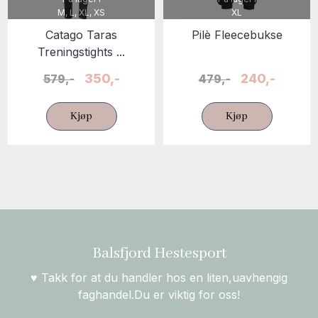
M, L, XL, XS
XL
Catago Taras
Pilè Fleecebukse
Treningstights ...
350,-
240,-
579,-
479,-
Kjøp
Kjøp
Balsfjord Hestesport
♥ Takk for at du handler hos en liten,uavhengig
faghandel.Du er viktig for oss!