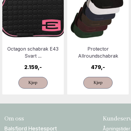
Octagon schabrak E43
Protector
Svart ...
Allroundschabrak
2.159,-
479,-
Kjøp
Kjøp
Om oss
Kundeserv
Balsfjord Hestesport
Åpningstider