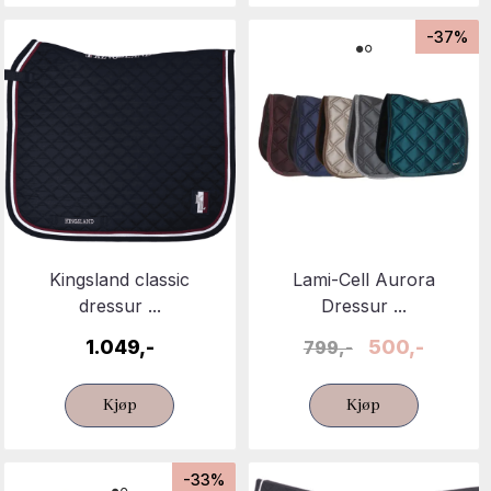
-37%
Kingsland classic
Lami-Cell Aurora
dressur ...
Dressur ...
1.049,-
500,-
799,-
Kjøp
Kjøp
-33%