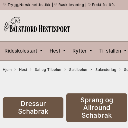
♡ Trygg,Norsk nettbutikk
|
♡ Rask levering
|
♡ Frakt fra 99,-
Rideskolestart
Hest
Rytter
Til stallen
Hjem
Hest
Sal og Tilbehør
Saltilbehør
Salunderlag
Sc
Sprang og
Dressur
Allround
Schabrak
Schabrak