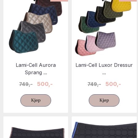
Lami-Cell Aurora
Lami-Cell Luxor Dressur
Sprang ...
...
500,-
500,-
749,-
749,-
Kjøp
Kjøp