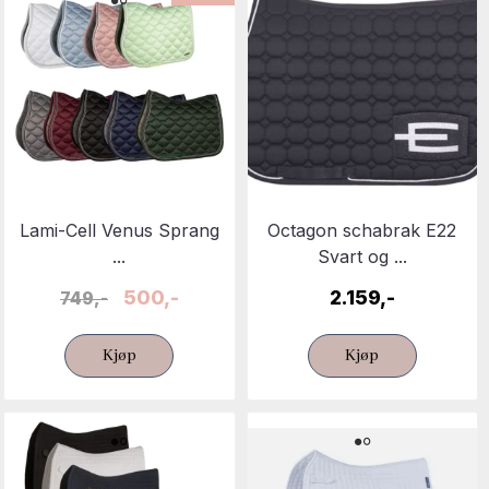
Lami-Cell Venus Sprang
Octagon schabrak E22
...
Svart og ...
500,-
2.159,-
749,-
Kjøp
Kjøp