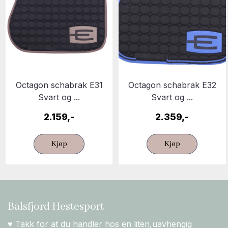
Octagon schabrak E31
Octagon schabrak E32
Svart og ...
Svart og ...
2.159,-
2.359,-
Kjøp
Kjøp
Balsfjord Hestesport
♥ Takk for at du handler hos en liten,uavhengig