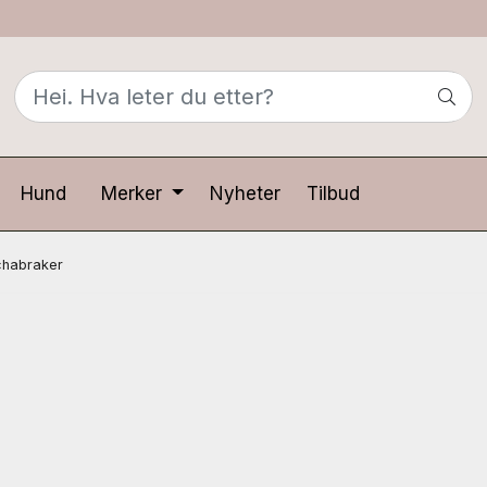
Hund
Merker
Nyheter
Tilbud
habraker