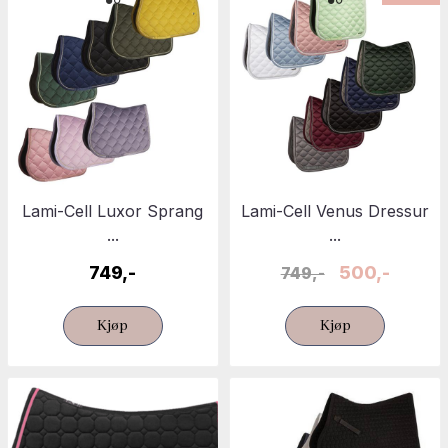
Lami-Cell Luxor Sprang
Lami-Cell Venus Dressur
...
...
749,-
500,-
749,-
Kjøp
Kjøp