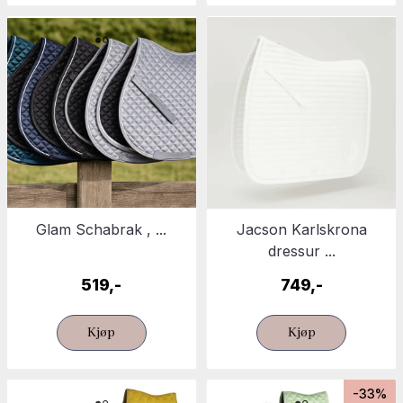
Glam Schabrak , ...
Jacson Karlskrona
dressur ...
519,-
749,-
Kjøp
Kjøp
-33%