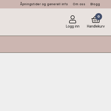
Åpningstider og generell info
Om oss
Blogg
0
Logg inn
Handlekurv