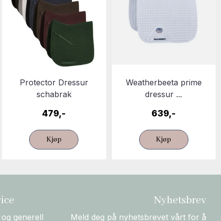
Protector Dressur
Weatherbeeta prime
schabrak
dressur ...
479,-
639,-
Kjøp
Kjøp
ice
Nyhetsbrev
 og generell
Meld deg på nyhetsbrevet vårt for å