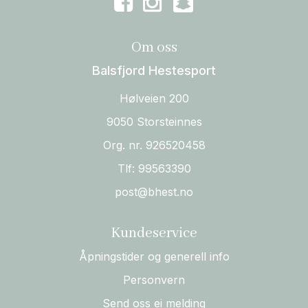
Om oss
Balsfjord Hestesport
Hølveien 200
9050 Storsteinnes
Org. nr. 926520458
Tlf:
99563390
post@bhest.no
Kundeservice
Åpningstider og generell info
Personvern
Send oss ei melding