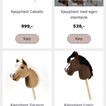
hvit man)
Kjepphest Caballo
Kjepphest med egen
stamtavle
999,-
539,-
Kjøp
Kjøp
Kjepphest Sarmon
KjepphestJunior