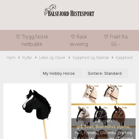
♡ Trygg,Norsk
♡ Rask
♡ Frakt fra
nettbutikk
levering
99,-
Hjem
Rytter
Leker og Gaver
Kjepphest og tilbehør
Kjepphest
På lager i
grå, Svart, Brun m/hvit stjerne,
Hvit, Fjording (Gul med svart og
hvit ståman), palomino ( Gul med