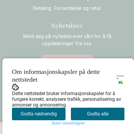
Betaling, Forsendelse og retur
Nyhetsbrev
Meld deg på nyhetsbrevet vårt for å få
oppdateringer fra oss.
Abonner på nyhetsbrev
Om informasjonskapsler på dette
Powered
nettstedet
by
Dette nettstedet bruker informasjonskapsler for å
fungere korrekt, analysere trafikk, personalisering av
annonser og annonsering.
Godta nødvendig
Godta alle
Juster innstillingene
0