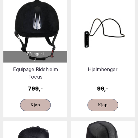
På lager i
S
Equipage Ridehjelm
Hjelmhenger
Focus
799,-
99,-
Kjøp
Kjøp