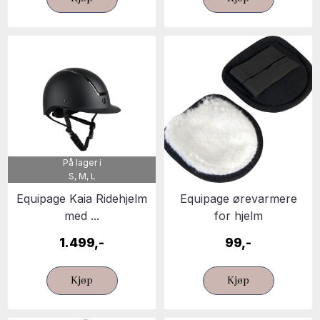
På lager i
S, M, L
Equipage Kaia Ridehjelm
Equipage ørevarmere
med ...
for hjelm
1.499,-
99,-
Kjøp
Kjøp