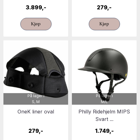
3.899,-
279,-
Kjøp
Kjøp
På lager i
På lager i
S, M
M/L
OneK liner oval
Philly Ridehjelm MIPS
Svart ...
279,-
1.749,-