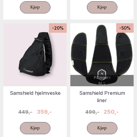
Kjøp
Kjøp
-20%
-50%
På lager i
M, L
Samshield hjelmveske
Samshield Premium
liner
359,-
250,-
449,-
499,-
Kjøp
Kjøp