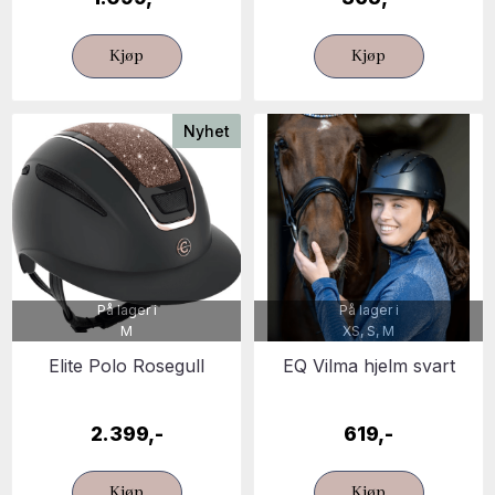
Kjøp
Kjøp
Nyhet
På lager i
På lager i
M
XS, S, M
Elite Polo Rosegull
EQ Vilma hjelm svart
2.399,-
619,-
Kjøp
Kjøp