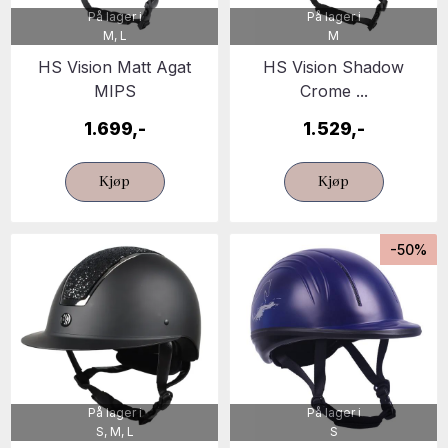
På lager i
På lager i
M, L
M
HS Vision Matt Agat
HS Vision Shadow
MIPS
Crome ...
1.699,-
1.529,-
Kjøp
Kjøp
-50%
På lager i
På lager i
S, M, L
S