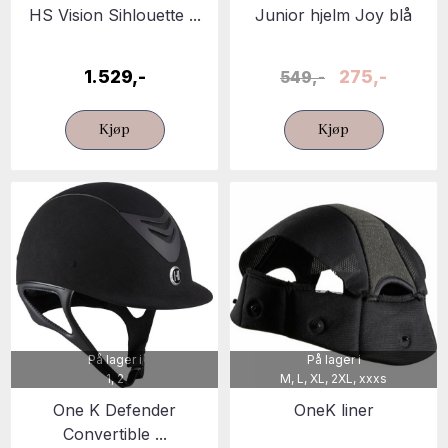
HS Vision Sihlouette ...
Junior hjelm Joy blå
1.529,-
275,-
549,-
Kjøp
Kjøp
På lager i
På lager i
1, 2
M, L, XL, 2XL, xxxs
One K Defender
OneK liner
Convertible ...