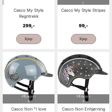
L
Casco My Style
Casco My Style Stripes
Regntrekk
299,-
99,-
Kjøp
Kjøp
På lager i
På lager i
S
S
Casco Nori "I love
Casco Nori Enhjørning