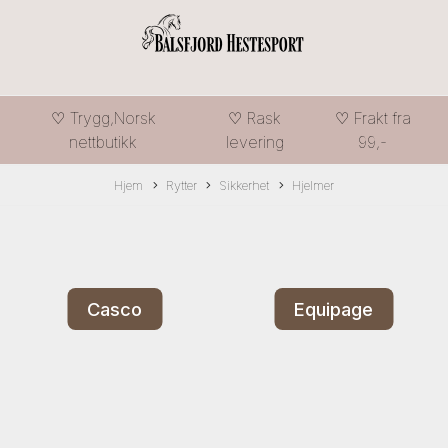
♡ Trygg,Norsk
♡ Rask
♡ Frakt fra
nettbutikk
levering
99,-
Hjem
Rytter
Sikkerhet
Hjelmer
Casco
Equipage