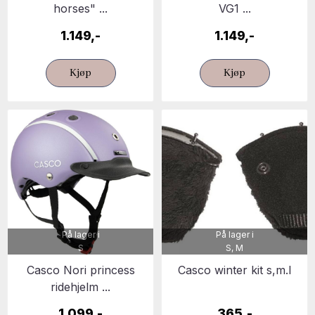
horses" ...
VG1 ...
1.149,-
1.149,-
Kjøp
Kjøp
På lager i
På lager i
S
S, M
Casco Nori princess
Casco winter kit s,m.l
ridehjelm ...
1.099,-
365,-