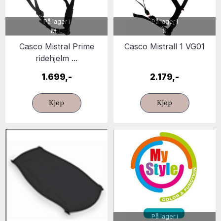
På lager i
På lager i
M, L
S
Casco Mistral Prime
Casco Mistrall 1 VG01
ridehjelm ...
1.699,-
2.179,-
Kjøp
Kjøp
På lager i