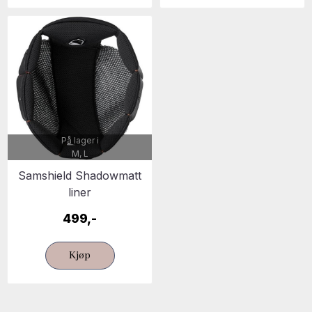
På lager i
M, L
Samshield Shadowmatt
liner
499,-
Kjøp