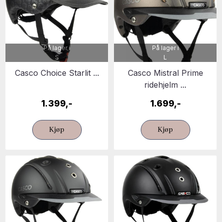
På lager i
På lager i
S
L
Casco Choice Starlit ...
Casco Mistral Prime
ridehjelm ...
1.399,-
1.699,-
Kjøp
Kjøp