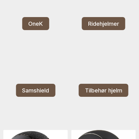
OneK
Ridehjelmer
Samshield
Tilbehør hjelm