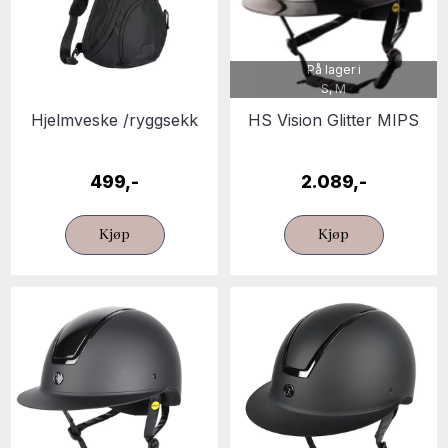
På lager i
S, M
Hjelmveske /ryggsekk
HS Vision Glitter MIPS
499,-
2.089,-
Kjøp
Kjøp