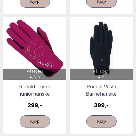
Kjøp
Kjøp
På lager i
På lager i
4, 5, 6
4, 5
Roeckl Tryon
Roeckl Vesta
juniorhanske
Barnehanske
299,-
399,-
Kjøp
Kjøp