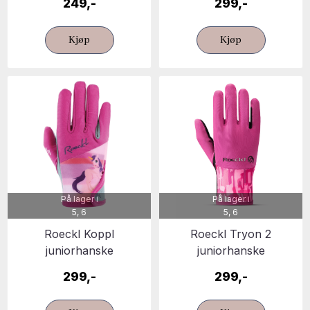
249,-
299,-
Kjøp
Kjøp
På lager i
På lager i
5, 6
5, 6
Roeckl Koppl
Roeckl Tryon 2
juniorhanske
juniorhanske
299,-
299,-