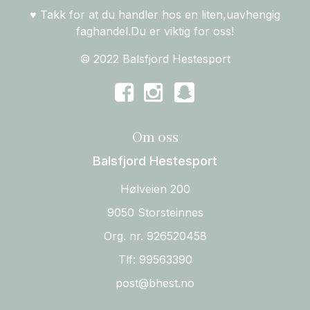
♥ Takk for at du handler hos en liten,uavhengig
faghandel.Du er viktig for oss!
© 2022 Balsfjord Hestesport
Om oss
Balsfjord Hestesport
Hølveien 200
9050 Storsteinnes
Org. nr. 926520458
Tlf:
99563390
post@bhest.no