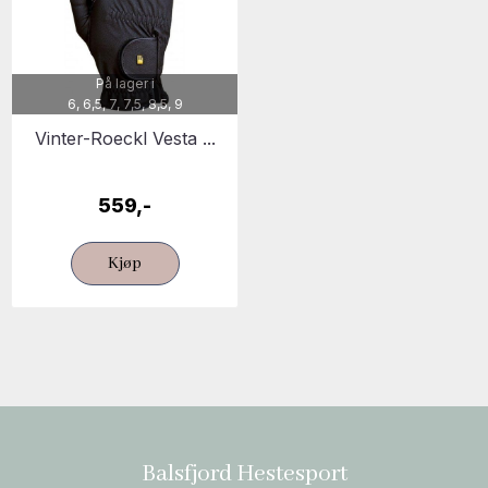
På lager i
6, 6,5, 7, 7,5, 8,5, 9
Vinter-Roeckl Vesta ...
559,-
Kjøp
Balsfjord Hestesport