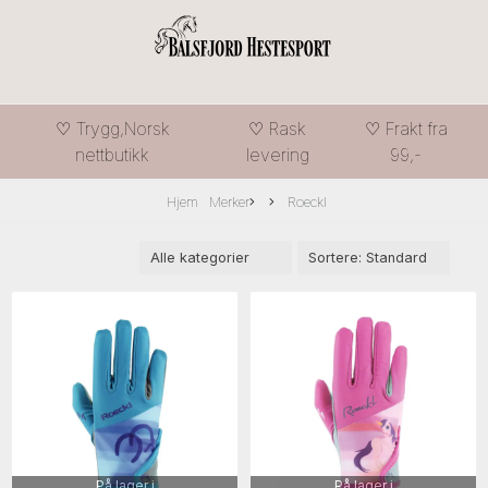
♡ Trygg,Norsk
♡ Rask
♡ Frakt fra
nettbutikk
levering
99,-
Hjem
Merker
Roeckl
På lager i
På lager i