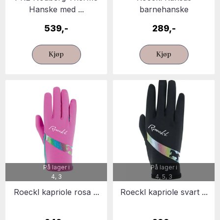
Hanske med ...
barnehanske
539,-
289,-
Kjøp
Kjøp
På lager i
På lager i
4, 3
4, 5, 3
Roeckl kapriole rosa ...
Roeckl kapriole svart ...