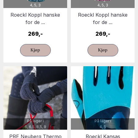
4, 5, 3
4, 5, 3
Roeckl Koppl hanske
Roeckl Koppl hanske
for de ...
for de ...
269,-
269,-
Kjøp
Kjøp
På lager i
På lager i
6, 6,5, 8,5, 9
4, 5
PRE Neuberg Thermo
Roeckl Kansas