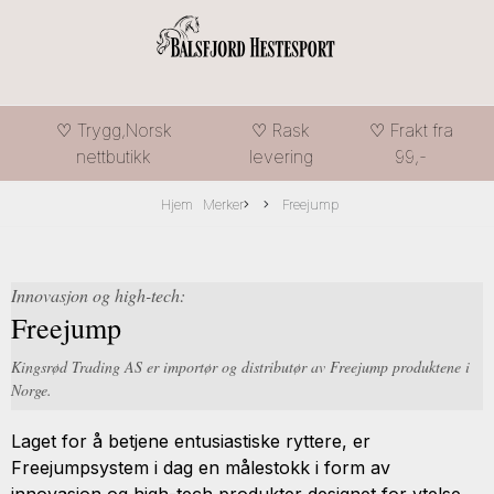
♡ Trygg,Norsk
♡ Rask
♡ Frakt fra
nettbutikk
levering
99,-
Hjem
Merker
Freejump
Innovasjon og high-tech:
Freejump
Kingsrød Trading AS er importør og distributør av Freejump produktene i
Norge.
Laget for å betjene entusiastiske ryttere, er
Freejumpsystem i dag en målestokk i form av