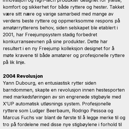
innovasjon og high-tech produkter designet for ytelse,
komfort og sikkerhet for både ryttere og hester. Takket
være sitt nære og varige samarbeid med mange av
verdens beste ryttere og oppmerksomme respons på
amatørrytterens behov, siden selskapet ble etablert i
2001, har Freejumpsystem stadig forbedret
konkurranseevnen på sine produkter. Dette har
resultert i en ny Freejump kolleksjon designet for å
møte kravene til både amatører og profesjonelle ryttere
på lik linje.
2004 Revolusjon
Yann Dubourg, en entusiastisk rytter siden
barndommen, skapte en revolusjon innen hestesporten
med markedsføringen av sin engrenede stigbøyle med
X’UP automatisk utløsnings system. Profesjonelle
ryttere som Ludger Beerbaum, Rodrigo Pessoa og
Marcus Fuchs var blant de første til å legge merke til og
tro på fordelene med disse nye stigbøylene i forhold til