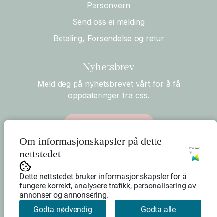
Personvern
Send oss ei melding
Betaling, Forsendelse og retur
Nyhetsbrev
Meld deg på nyhetsbrevet vårt for å få
oppdateringer fra oss.
Abonner på nyhetsbrev
Om informasjonskapsler på dette
Powered
nettstedet
by
Dette nettstedet bruker informasjonskapsler for å
fungere korrekt, analysere trafikk, personalisering av
annonser og annonsering.
Godta nødvendig
Godta alle