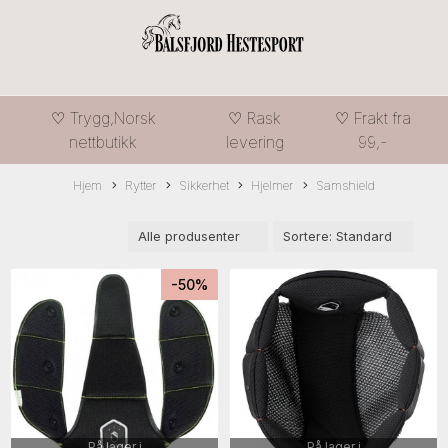
♡ Trygg,Norsk
♡ Rask
♡ Frakt fra
nettbutikk
levering
99,-
Hjem
Rytter
Sikkerhet
Hjelmer
Samshield
-50%
På lager i
På lager i