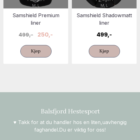
M, L
M, L
Samshield Premium
Samshield Shadowmatt
liner
liner
250,-
499,-
499,-
Kjøp
Kjøp
Balsfjord Hestesport
♥ Takk for at du handler hos en liten,uavhengig
faghandel.Du er viktig for oss!