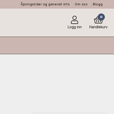
Åpningstider og generell info
Om oss
Blogg
0
Logg inn
Handlekurv