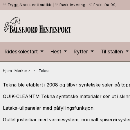
♡ Trygg,Norsk nettbutikk
|
♡ Rask levering
|
♡ Frakt fra 99,-
Rideskolestart
Hest
Rytter
Til stallen
Hjem
Merker
Tekna
Tekna ble etablert i 2008 og tilbyr syntetiske saler på to
QUIK-CLEANTM Tekna syntetiske materialer ser ut i skinn,
Lateks-ullpaneler med påfyllingsfunksjon.
Gullet justerbar med varmesystem, normalt spiserørsyste