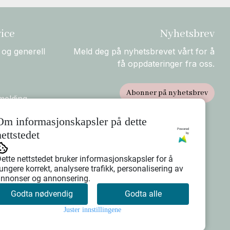
ice
Nyhetsbrev
 og generell
Meld deg på nyhetsbrevet vårt for å
få oppdateringer fra oss.
Abonner på nyhetsbrev
melding
rsendelse og
Om informasjonskapsler på dette
Powered
nettstedet
by
ette nettstedet bruker informasjonskapsler for å
ungere korrekt, analysere trafikk, personalisering av
nnonser og annonsering.
Godta nødvendig
Godta alle
Juster innstillingene