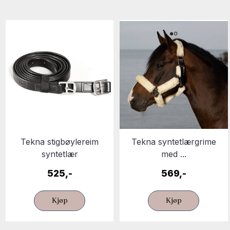
Tekna stigbøylereim
Tekna syntetlærgrime
syntetlær
med ...
525,-
569,-
Kjøp
Kjøp