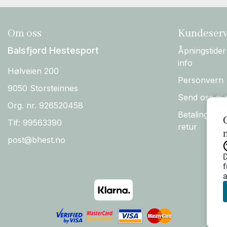
Om oss
Kundeserv
Balsfjord Hestesport
Åpningstider
info
Hølveien 200
Personvern
9050 Storsteinnes
Send oss ei 
Org. nr. 926520458
Betaling, Fo
Tlf:
99563390
retur
post@bhest.no
D
f
a