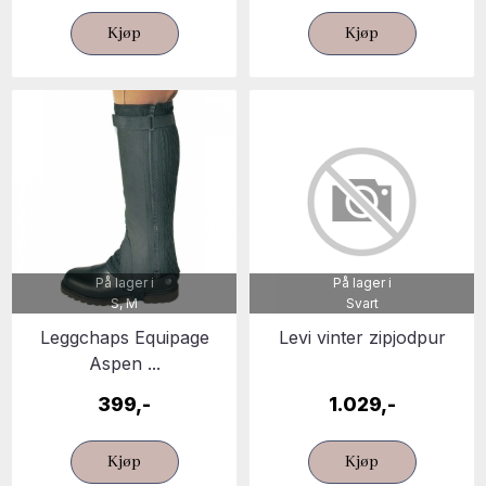
Kjøp
Kjøp
På lager i
På lager i
S, M
Svart
Leggchaps Equipage
Levi vinter zipjodpur
Aspen ...
399,-
1.029,-
Kjøp
Kjøp