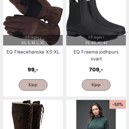
På lager i
På lager i
XS, S, M, L, XL
39, 40, 41, 42
EQ Fleecehanske XS-XL
EQ Freema jodhpurs
svart
99,-
709,-
Kjøp
Kjøp
-50%