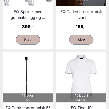
120
EQ Sporer med
EQ Tadea dressur pisk
gummibelegg og ...
svart
399,-
169,-
Kjøp
Kjøp
På lager i
På lager i
55
134 / 140
EQ Tahira sprangpisk 55
EQ Tina JR