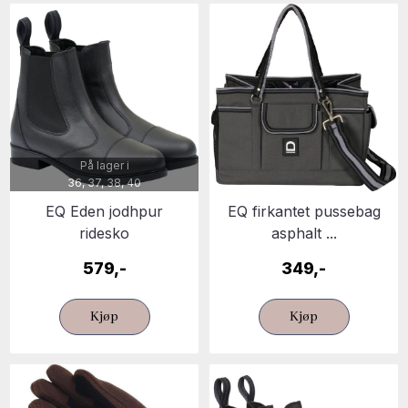
På lager i
36, 37, 38, 40
EQ Eden jodhpur
EQ firkantet pussebag
ridesko
asphalt ...
579,-
349,-
Kjøp
Kjøp