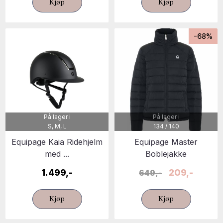
Kjøp
Kjøp
-68%
På lager i
På lager i
S, M, L
134 / 140
Equipage Kaia Ridehjelm
Equipage Master
med ...
Boblejakke
1.499,-
209,-
649,-
Kjøp
Kjøp