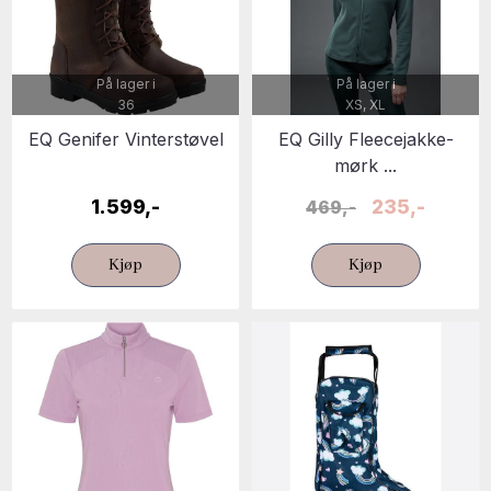
På lager i
På lager i
36
XS, XL
EQ Genifer Vinterstøvel
EQ Gilly Fleecejakke-
mørk ...
1.599,-
235,-
469,-
Kjøp
Kjøp