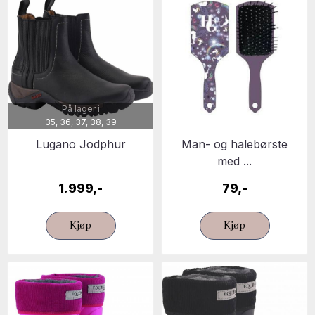
På lager i
35, 36, 37, 38, 39
Lugano Jodphur
Man- og halebørste
med ...
1.999,-
79,-
Kjøp
Kjøp