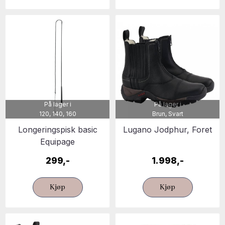
På lager i
På lager i
120, 140, 160
Brun, Svart
Longeringspisk basic
Lugano Jodphur, Foret
Equipage
299,-
1.998,-
Kjøp
Kjøp