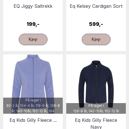
EQ Jiggy Saltrekk
Eq Kelsey Cardigan Sort
199,-
599,-
Kjøp
Kjøp
På lager i
92-2 år, 104-4 år, 116-6 år, 128-8
På lager i
år, 140-10år, 152-12 år, 164
128-8 år, 140-10år, 152-12 år
Eq Kids Gilly Fleece ...
Eq Kids Gilly Fleece
Navy