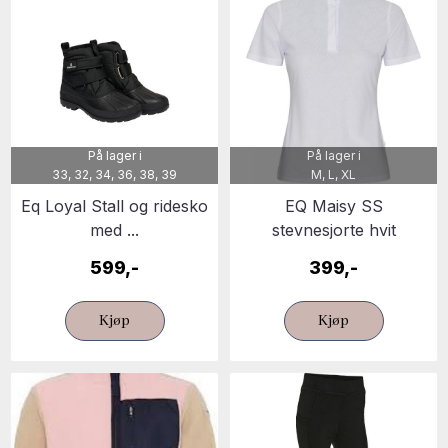
På lager i
På lager i
33, 32, 34, 36, 38, 39
M, L, XL
Eq Loyal Stall og ridesko
EQ Maisy SS
med ...
stevnesjorte hvit
599,-
399,-
Kjøp
Kjøp