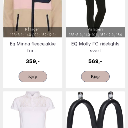
På lager i
På lager i
128-8 år, 140-10år, 152-12 år
128-8 år, 140-10år, 152-12 år, 164
Eq Minna fleecejakke
EQ Molly FG ridetights
for ...
svart
359,-
569,-
Kjøp
Kjøp