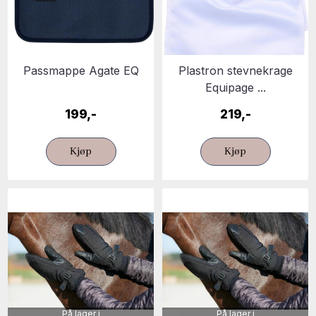
Passmappe Agate EQ
Plastron stevnekrage
Equipage ...
199,-
219,-
Kjøp
Kjøp
På lager i
På lager i