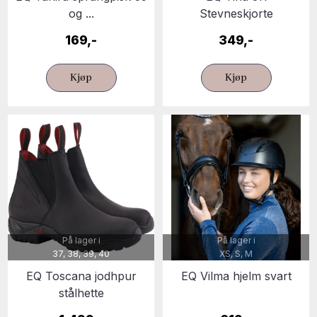
og ...
Stevneskjorte
169,-
349,-
Kjøp
Kjøp
På lager i
På lager i
37, 38, 39, 40
XS, S, M
EQ Toscana jodhpur
EQ Vilma hjelm svart
stålhette