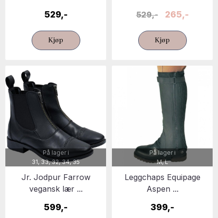
529,-
265,-
529,-
Kjøp
Kjøp
På lager i
På lager i
31, 33, 32, 34, 35
M, L
Jr. Jodpur Farrow
Leggchaps Equipage
vegansk lær ...
Aspen ...
599,-
399,-