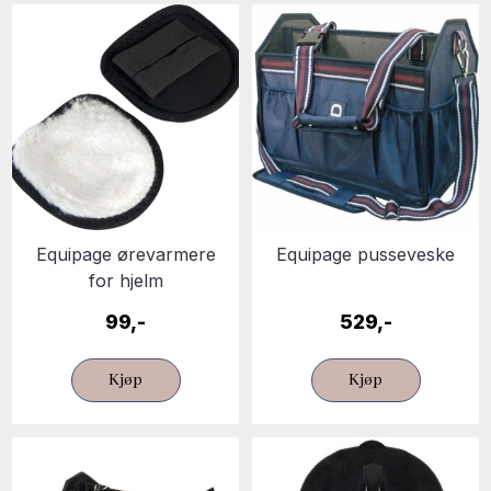
Equipage ørevarmere
Equipage pusseveske
for hjelm
99,-
529,-
Kjøp
Kjøp