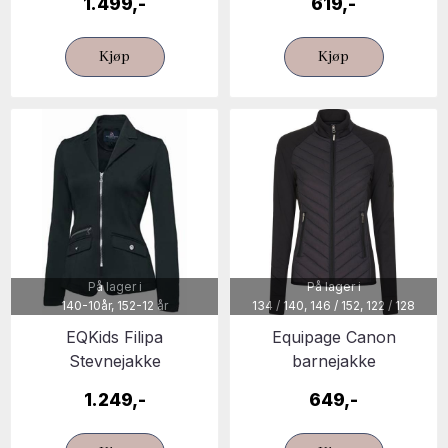
1.499,-
619,-
Kjøp
Kjøp
På lager i
På lager i
140-10år, 152-12 år
134 / 140, 146 / 152, 122 / 128
EQKids Filipa
Equipage Canon
Stevnejakke
barnejakke
1.249,-
649,-