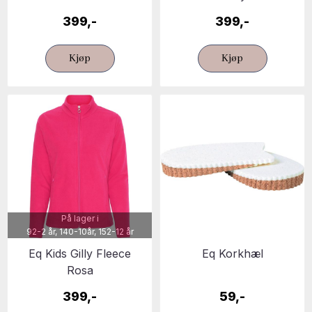
399,-
399,-
Kjøp
Kjøp
På lager i
92-2 år, 140-10år, 152-12 år
Eq Kids Gilly Fleece
Eq Korkhæl
Rosa
399,-
59,-