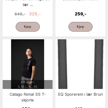
lær ...
325,-
259,-
649,-
Kjøp
Kjøp
På lager i
S, M, L, XL, XS
Catago Nimal SS T-
EQ Sporerem i lær Brun
skjorte