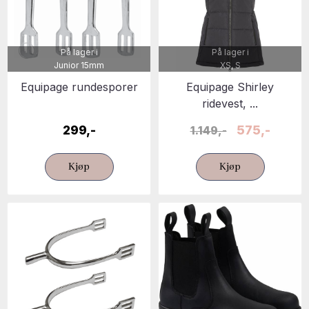
På lager i
På lager i
Junior 15mm
XS, S
Equipage rundesporer
Equipage Shirley
ridevest, ...
299,-
575,-
1.149,-
Kjøp
Kjøp