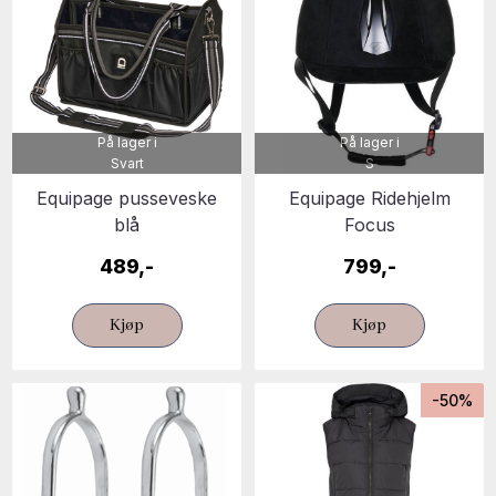
På lager i
På lager i
Svart
S
Equipage pusseveske
Equipage Ridehjelm
blå
Focus
489,-
799,-
Kjøp
Kjøp
-50%