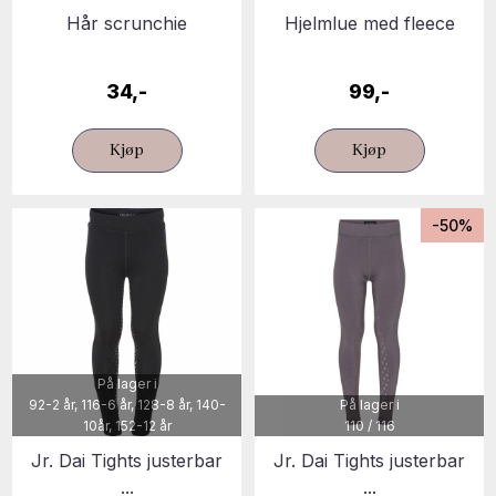
Hår scrunchie
Hjelmlue med fleece
34,-
99,-
Kjøp
Kjøp
-50%
På lager i
92-2 år, 116-6 år, 128-8 år, 140-
På lager i
10år, 152-12 år
110 / 116
Jr. Dai Tights justerbar
Jr. Dai Tights justerbar
...
...