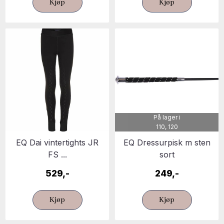
Kjøp
Kjøp
På lager i
110, 120
EQ Dai vintertights JR
EQ Dressurpisk m sten
FS ...
sort
529,-
249,-
Kjøp
Kjøp