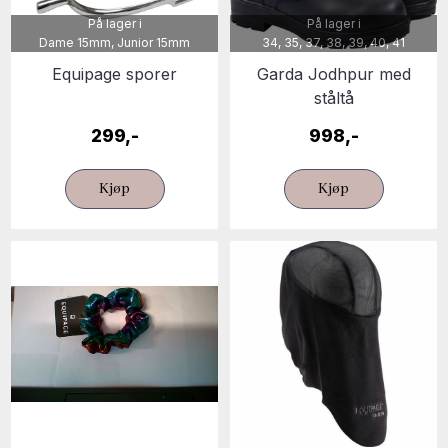
På lager i
På lager i
Dame 15mm, Junior 15mm
34, 35, 37, 38, 39, 40, 41
Equipage sporer
Garda Jodhpur med
ståltå
299,-
998,-
Kjøp
Kjøp