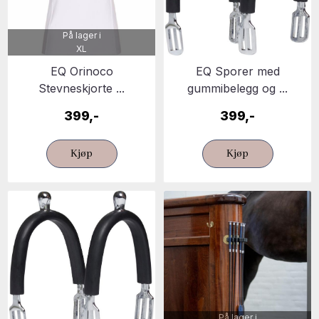
På lager i
XL
EQ Orinoco
EQ Sporer med
Stevneskjorte ...
gummibelegg og ...
399,-
399,-
Kjøp
Kjøp
På lager i