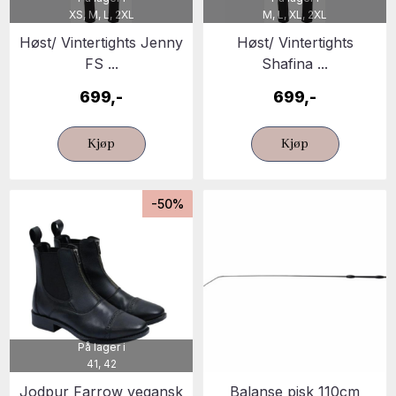
XS, M, L, 2XL
M, L, XL, 2XL
Høst/ Vintertights Jenny
Høst/ Vintertights
FS ...
Shafina ...
699,-
699,-
Kjøp
Kjøp
-50%
På lager i
41, 42
Jodpur Farrow vegansk
Balanse pisk 110cm