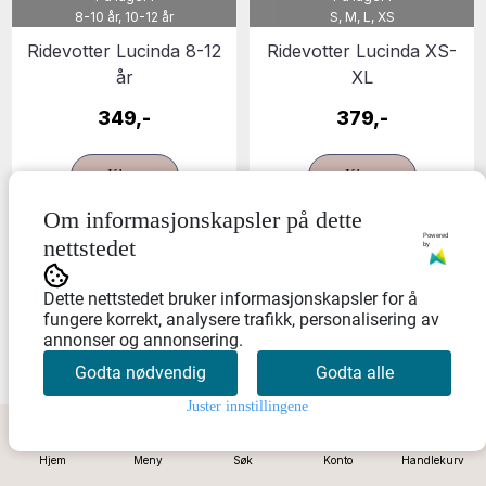
8-10 år, 10-12 år
S, M, L, XS
Ridevotter Lucinda 8-12
Ridevotter Lucinda XS-
år
XL
349,-
379,-
Kjøp
Kjøp
Om informasjonskapsler på dette
Powered
nettstedet
by
Dette nettstedet bruker informasjonskapsler for å
fungere korrekt, analysere trafikk, personalisering av
annonser og annonsering.
Godta nødvendig
Godta alle
På lager i
Juster innstillingene
92-2 år, 104-4 år, 116-6 år, 128-8
0
år
Hjem
Meny
Søk
Konto
Handlekurv
Støvelopphenger i
Tights med knapper i