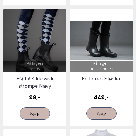
På lager i
På lager i
31-35
36, 37, 38, 41
EQ LAX klassisk
Eq Loren Støvler
strømpe Navy
99,-
449,-
Kjøp
Kjøp