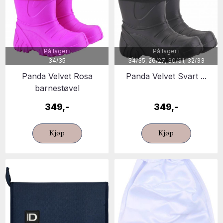
På lager i
På lager i
34/35
34/35, 26/27, 30/31, 32/33
Panda Velvet Rosa
Panda Velvet Svart ...
barnestøvel
349,-
349,-
Kjøp
Kjøp