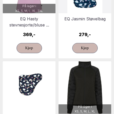
På lager i
XS, S, M, L, XL, 2XL
EQ Hasty
EQ Jasmin Støvelbag
stevnesjorte/bluse ...
369,-
279,-
Kjøp
Kjøp
På lager i
XS, S, M, L, XL