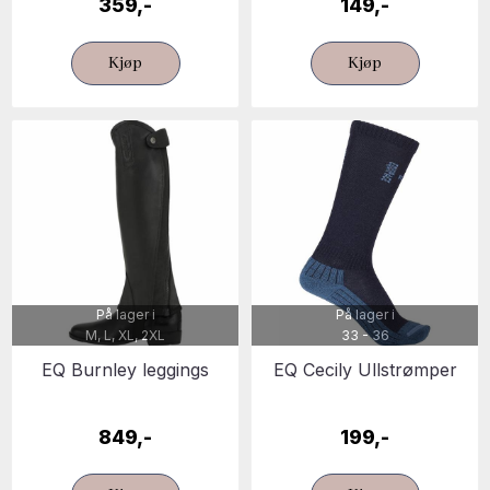
359,-
149,-
Kjøp
Kjøp
På lager i
På lager i
M, L, XL, 2XL
33 - 36
EQ Burnley leggings
EQ Cecily Ullstrømper
849,-
199,-