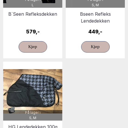
L
S, M
B`Seen Refleksdekken
Bseen Refleks
Lendedekken
579,-
449,-
Kjøp
Kjøp
På lager i
S, M
HG Lendedekken 100g