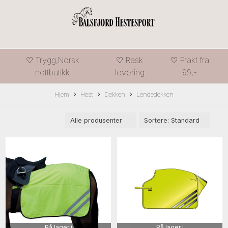
♡ Trygg,Norsk
♡ Rask
♡ Frakt fra
nettbutikk
levering
99,-
Hjem
Hest
Dekken
Lendedekken
På lager i
På lager i