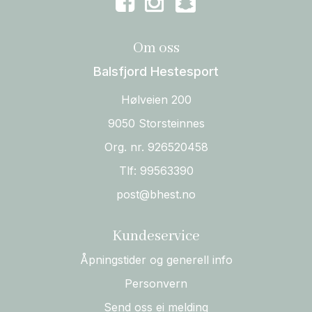
Om oss
Balsfjord Hestesport
Hølveien 200
9050 Storsteinnes
Org. nr. 926520458
Tlf:
99563390
post@bhest.no
Kundeservice
Åpningstider og generell info
Personvern
Send oss ei melding