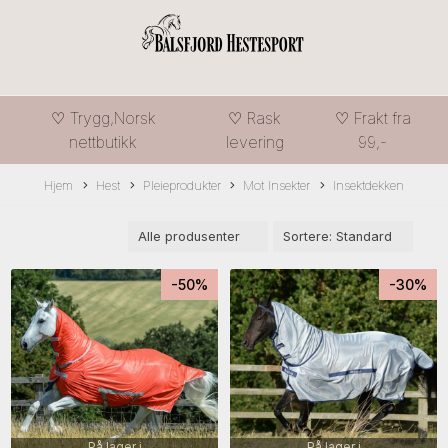
♡ Trygg,Norsk
♡ Rask
♡ Frakt fra
nettbutikk
levering
99,-
Hjem
Hest
Pleieprodukter
Mot Insekter
Insektdekken
-50%
-30%
På lager i
På lager i