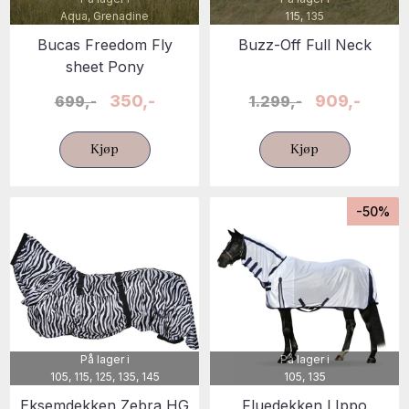
Aqua, Grenadine
115, 135
Bucas Freedom Fly
Buzz-Off Full Neck
sheet Pony
350,-
909,-
699,-
1.299,-
Kjøp
Kjøp
-50%
På lager i
På lager i
105, 115, 125, 135, 145
105, 135
Eksemdekken Zebra HG
Fluedekken LIppo