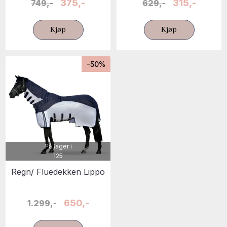
375,-
315,-
749,-
629,-
Kjøp
Kjøp
-50%
På lager i
125
Regn/ Fluedekken Lippo
650,-
1.299,-