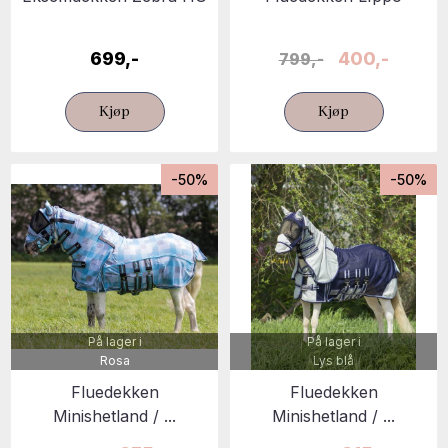
699,-
400,-
799,-
Kjøp
Kjøp
-50%
-50%
På lager i
På lager i
Rosa
Lys blå
Fluedekken
Fluedekken
Minishetland / ...
Minishetland / ...