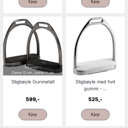
Kjøp
Kjøp
På lager i
Dame 12 cm, Junior 11 cm
Stigbøyle Gunmetall
Stigbøyle med hvit
gummi - ...
599,-
525,-
Kjøp
Kjøp