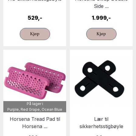
Side ...
529,-
1.999,-
Kjøp
Kjøp
På lager i
Purple, Red Grape, Ocean Blue
Horsena Tread Pad til
Lær til
Horsena ...
sikkerhetsstigbøyle