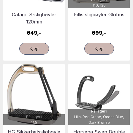
110, 120
Catago S-stigbøyler
Fillis stigbøyler Globus
120mm
649,-
699,-
Kjøp
Kjøp
På lager i
På lager i
Lilla, Red Grape, Ocean Blue,
11,5
Dark Bronze
HG Sikkerhetsstigbøyle
Horsena Swap Double