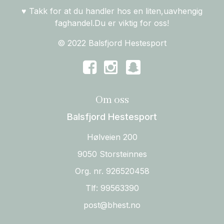
♥ Takk for at du handler hos en liten,uavhengig
faghandel.Du er viktig for oss!
© 2022 Balsfjord Hestesport
Om oss
Balsfjord Hestesport
Hølveien 200
9050 Storsteinnes
Org. nr. 926520458
Tlf:
99563390
post@bhest.no