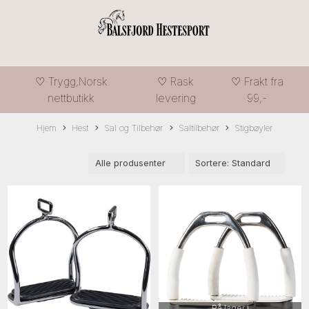
♡ Trygg,Norsk
♡ Rask
♡ Frakt fra
nettbutikk
levering
99,-
Hjem
Hest
Sal og Tilbehør
Saltilbehør
Stigbøyler
På lager i