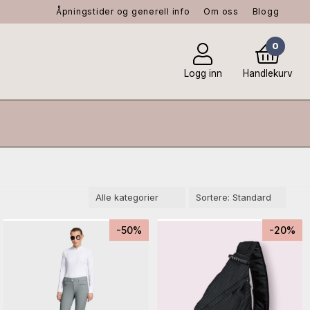
Åpningstider og generell info
Om oss
Blogg
0
Logg inn
Handlekurv
-50%
-20%