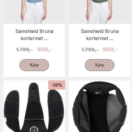
Samshield Bruna
Samshield Bruna
kortermet ...
kortermet ...
900,-
900,-
1.799,-
1.799,-
Kjøp
Kjøp
-50%