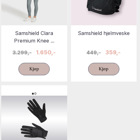
Samshield Clara
Samshield hjelmveske
Premium Knee ...
1.650,-
359,-
3.299,-
449,-
Kjøp
Kjøp