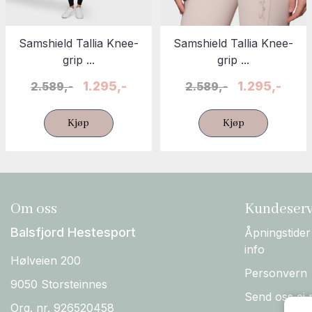
Samshield Tallia Knee-
Samshield Tallia Knee-
grip ...
grip ...
1.295,-
1.295,-
2.589,-
2.589,-
Kjøp
Kjøp
Om oss
Kundeserv
Balsfjord Hestesport
Åpningstider
info
Hølveien 200
Personvern
9050 Storsteinnes
Send oss ei 
Org. nr. 926520458