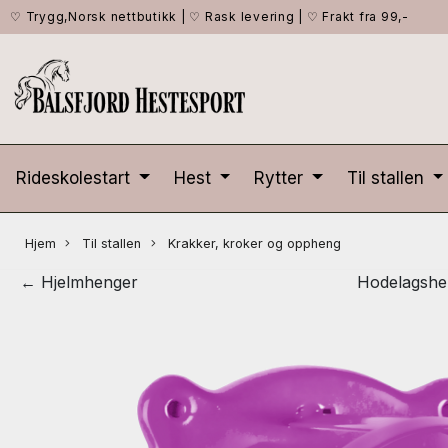
♡ Trygg,Norsk nettbutikk
|
♡ Rask levering
|
♡ Frakt fra 99,-
Rideskolestart
Hest
Rytter
Til stallen
Hjem
Til stallen
Krakker, kroker og oppheng
← Hjelmhenger
Hodelagshen