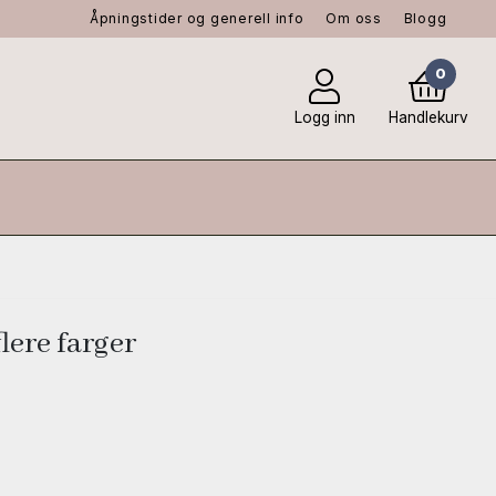
Åpningstider og generell info
Om oss
Blogg
0
Logg inn
Handlekurv
lere farger