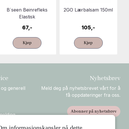
B`seen Beinrefleks
2GO Lærbalsam 150ml
Elastisk
67,-
105,-
Kjøp
Kjøp
ice
Nyhetsbrev
 og generell
Meld deg på nyhetsbrevet vårt for å
få oppdateringer fra oss.
Abonner på nyhetsbrev
melding
rsendelse og
Om informasjonskapsler på dette