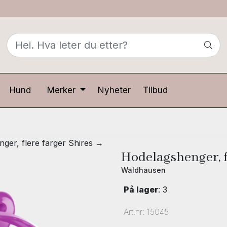
Hund
Merker
Nyheter
Tilbud
ger, flere farger Shires →
Hodelagshenger, f
Waldhausen
På lager
: 3
Art.nr:
15045