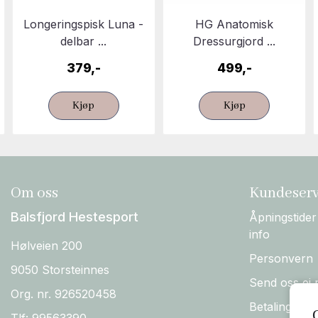
Longeringspisk Luna -
HG Anatomisk
delbar ...
Dressurgjord ...
379,-
499,-
Kjøp
Kjøp
Om oss
Kundeserv
Balsfjord Hestesport
Åpningstider
info
Hølveien 200
Personvern
9050 Storsteinnes
Send oss ei 
Org. nr. 926520458
Betaling, Fo