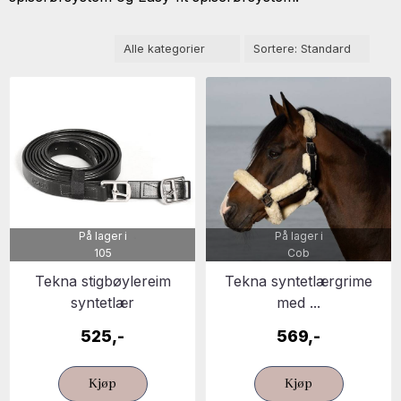
På lager i
På lager i
105
Cob
Tekna stigbøylereim
Tekna syntetlærgrime
syntetlær
med ...
525,-
569,-
Kjøp
Kjøp