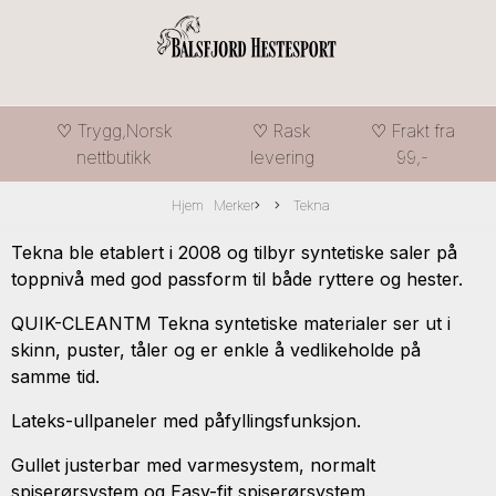
♡ Trygg,Norsk
♡ Rask
♡ Frakt fra
nettbutikk
levering
99,-
Hjem
Merker
Tekna
Tekna ble etablert i 2008 og tilbyr syntetiske saler på
toppnivå med god passform til både ryttere og hester.
QUIK-CLEANTM Tekna syntetiske materialer ser ut i
skinn, puster, tåler og er enkle å vedlikeholde på
samme tid.
Lateks-ullpaneler med påfyllingsfunksjon.
Gullet justerbar med varmesystem, normalt
spiserørsystem og Easy-fit spiserørsystem.