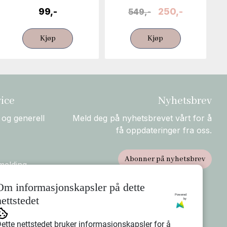
99,-
250,-
549,-
Kjøp
Kjøp
ice
Nyhetsbrev
 og generell
Meld deg på nyhetsbrevet vårt for å
få oppdateringer fra oss.
Abonner på nyhetsbrev
melding
rsendelse og
Om informasjonskapsler på dette
Powered
nettstedet
by
ette nettstedet bruker informasjonskapsler for å