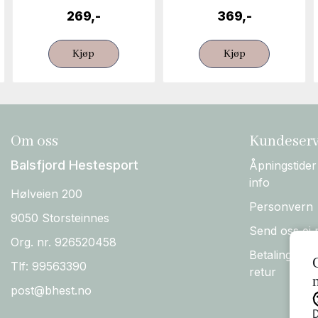
269,-
369,-
Kjøp
Kjøp
Om oss
Kundeserv
Balsfjord Hestesport
Åpningstider
info
Hølveien 200
Personvern
9050 Storsteinnes
Send oss ei 
Org. nr. 926520458
Betaling, Fo
Tlf:
99563390
retur
post@bhest.no
D