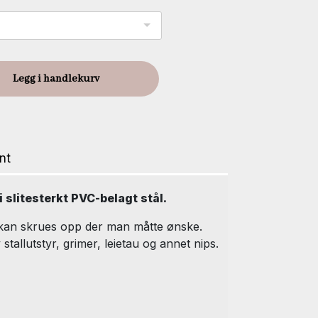
Legg i handlekurv
nt
 slitesterkt PVC-belagt stål.
kan skrues opp der man måtte ønske.
stallutstyr, grimer, leietau og annet nips.