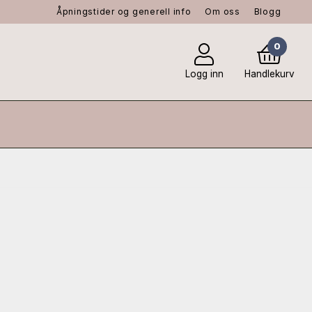
Åpningstider og generell info
Om oss
Blogg
0
Logg inn
Handlekurv