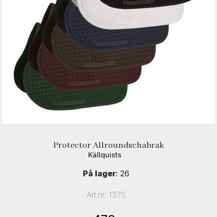
Protector Allroundschabrak
Källquists
På lager
: 26
Art.nr:
1376