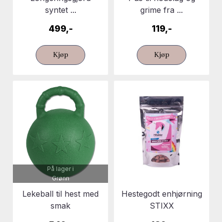
syntet ...
grime fra ...
499,-
119,-
Kjøp
Kjøp
På lager i
Grønn
Lekeball til hest med
Hestegodt enhjørning
smak
STIXX