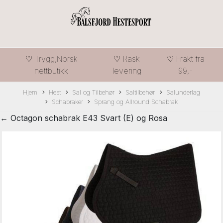
♡ Trygg,Norsk
♡ Rask
♡ Frakt fra
nettbutikk
levering
99,-
Hjem
Hest
Sal og Tilbehør
Saltilbehør
Salunderlag
Schabraker
Sprang og Allround Schabrak
← Octagon schabrak E43 Svart (E) og Rosa