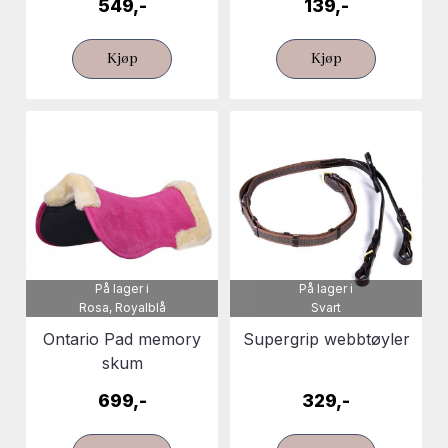
549,-
139,-
Kjøp
Kjøp
På lager i
På lager i
Rosa, Royalblå
Svart
Ontario Pad memory
Supergrip webbtøyler
skum
699,-
329,-