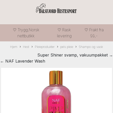
♡ Trygg,Norsk
♡ Rask
♡ Frakt fra
nettbutikk
levering
99,-
Hjem
Hest
Pleieprodukter
pels pleie
Shampo og vask
Super Shiner svamp, vakuumpakket →
← NAF Lavender Wash