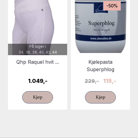
-50%
På lager i
34, 36, 38, 40, 42, 44
Qhp Raquel hvit ...
Kjølepasta
Superphlog
1.049,-
115,-
229,-
Kjøp
Kjøp