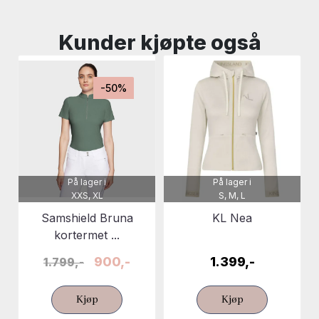
Kunder kjøpte også
-50%
På lager i
På lager i
XXS, XL
S, M, L
Samshield Bruna
KL Nea
kortermet ...
900,-
1.399,-
1.799,-
Kjøp
Kjøp