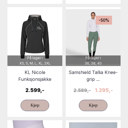
-50%
På lager i
På lager i
XS, S, M, L, XL, 2XL
36, 38, 40
KL Nicole
Samshield Tallia Knee-
Funksjonsjakke
grip ...
2.599,-
1.295,-
2.589,-
Kjøp
Kjøp