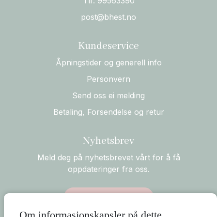
Tlf:
99563390
post@bhest.no
Kundeservice
Åpningstider og generell info
Personvern
Send oss ei melding
Betaling, Forsendelse og retur
Nyhetsbrev
Meld deg på nyhetsbrevet vårt for å få
oppdateringer fra oss.
Abonner på nyhetsbrev
Om informasjonskapsler på dette