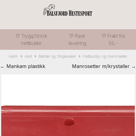
♡ Trygg,Norsk
♡ Rask
♡ Frakt fra
nettbutikk
levering
99,-
Hjem
Hest
Børster og Striglesaker
Fletteutstyr og manrosetter
← Mankam plastikk
Manrosetter m/krystaller →