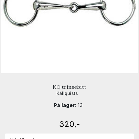
KQ trinsebitt
Källquists
På lager
: 13
320,-