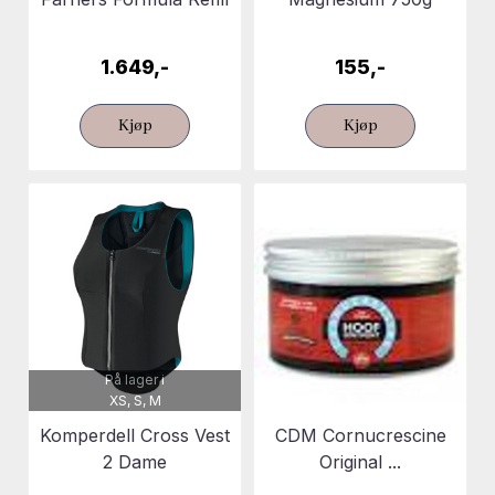
1.649,-
155,-
Kjøp
Kjøp
På lager i
XS, S, M
Komperdell Cross Vest
CDM Cornucrescine
2 Dame
Original ...