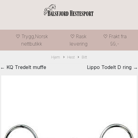
♡ Trygg,Norsk
♡ Rask
♡ Frakt fra
nettbutikk
levering
99,-
Hjem
Hest
Bitt
← KQ Tredelt muffe
Lippo Todelt D ring →