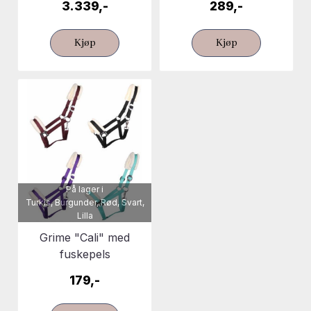
3.339,-
289,-
Kjøp
Kjøp
På lager i
Turkis, Burgunder, Rød, Svart,
Lilla
Grime "Cali" med
fuskepels
179,-