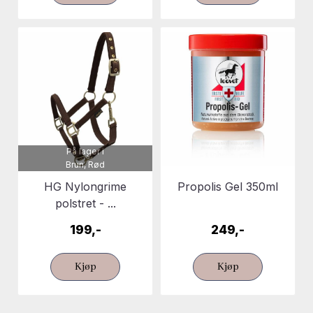
På lager i
Brun, Rød
HG Nylongrime
Propolis Gel 350ml
polstret - ...
199,-
249,-
Kjøp
Kjøp