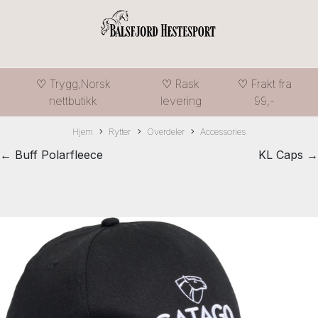
♡ Trygg,Norsk
♡ Rask
♡ Frakt fra
nettbutikk
levering
99,-
Hjem
Rytter
Overdeler
Accessories
← Buff Polarfleece
KL Caps →