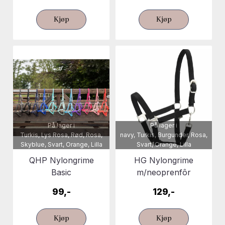
Kjøp
Kjøp
På lager i
På lager i
Turkis, Lys Rosa, Rød, Rosa,
navy, Turkis, Burgunder, Rosa,
Skyblue, Svart, Orange, Lilla
Svart, Orange, Lilla
QHP Nylongrime
HG Nylongrime
Basic
m/neoprenfôr
99,-
129,-
Kjøp
Kjøp