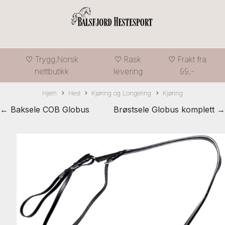
♡ Trygg,Norsk
♡ Rask
♡ Frakt fra
nettbutikk
levering
99,-
Hjem
Hest
Kjøring og Longering
Kjøring
← Baksele COB Globus
Brøstsele Globus komplett →