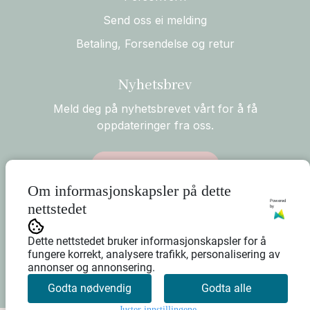
Send oss ei melding
Betaling, Forsendelse og retur
Nyhetsbrev
Meld deg på nyhetsbrevet vårt for å få
oppdateringer fra oss.
Abonner på nyhetsbrev
Om informasjonskapsler på dette
Powered
nettstedet
by
Dette nettstedet bruker informasjonskapsler for å
fungere korrekt, analysere trafikk, personalisering av
annonser og annonsering.
Godta nødvendig
Godta alle
Juster innstillingene