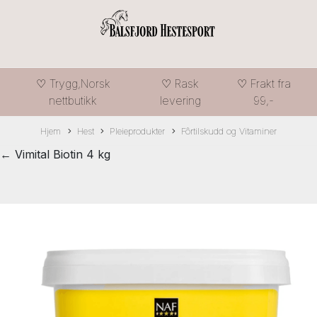
♡ Trygg,Norsk
♡ Rask
♡ Frakt fra
nettbutikk
levering
99,-
Hjem
Hest
Pleieprodukter
Fôrtilskudd og Vitaminer
← Vimital Biotin 4 kg