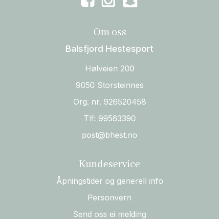
Om oss
Balsfjord Hestesport
Hølveien 200
9050 Storsteinnes
Org. nr. 926520458
Tlf:
99563390
post@bhest.no
Kundeservice
Åpningstider og generell info
Personvern
Send oss ei melding