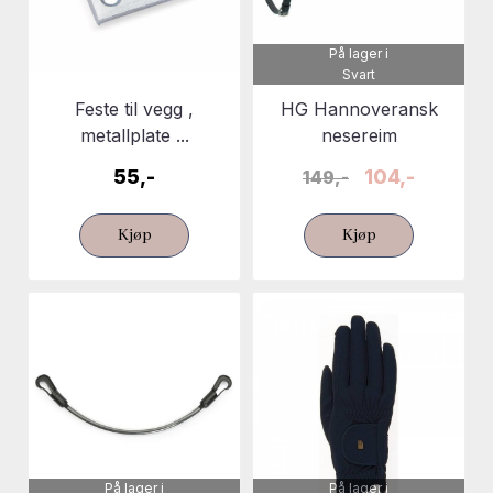
På lager i
Svart
Feste til vegg ,
HG Hannoveransk
metallplate ...
nesereim
55,-
104,-
149,-
Kjøp
Kjøp
På lager i
På lager i