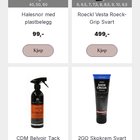
40, 50, 60
6, 6,5, 7, 7,5, 8, 8,5, 9, 10, 9,5
Halesnor med
Roeckl Vesta Roeck-
plastbelegg
Grip Svart
99,-
499,-
Kjøp
Kjøp
CDM Belvoir Tack
2GO Skokrem Svart