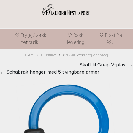
♡ Trygg,Norsk
♡ Rask
♡ Frakt fra
nettbutikk
levering
99,-
Hjem
Til stallen
Krakker, kroker og oppheng
Skaft til Greip V-plast →
← Schabrak henger med 5 svingbare armer