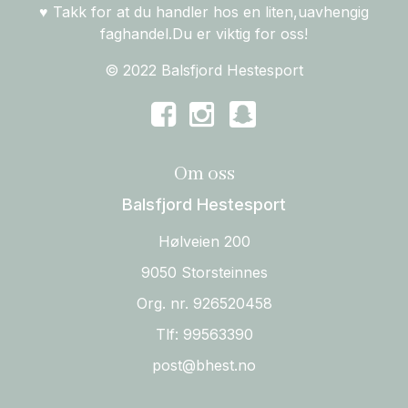
♥ Takk for at du handler hos en liten,uavhengig
faghandel.Du er viktig for oss!
© 2022 Balsfjord Hestesport
Om oss
Balsfjord Hestesport
Hølveien 200
9050 Storsteinnes
Org. nr. 926520458
Tlf:
99563390
post@bhest.no