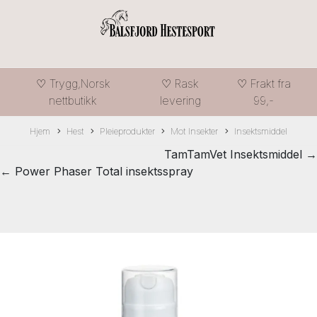
♡ Trygg,Norsk
♡ Rask
♡ Frakt fra
nettbutikk
levering
99,-
Hjem
Hest
Pleieprodukter
Mot Insekter
Insektsmiddel
TamTamVet Insektsmiddel →
← Power Phaser Total insektsspray