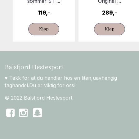
sommer ST ...
Original ...
119,-
289,-
Kjøp
Kjøp
Balsfjord Hestesport
♥ Takk for at du handler hos en liten,uavhengig
faghandel.Du er viktig for oss!
© 2022 Balsfjord Hestesport