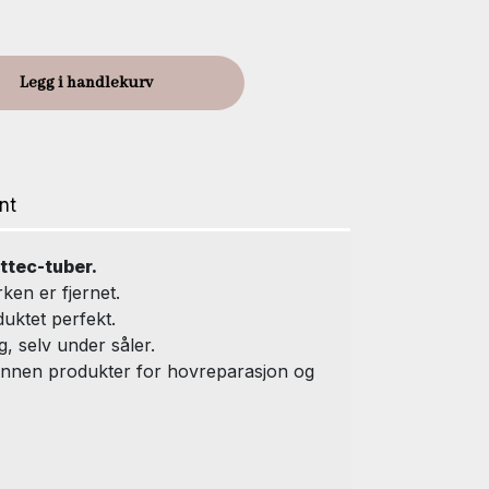
Legg i handlekurv
nt
ttec-tuber.
ken er fjernet.
ktet perfekt.
, selv under såler.
innen produkter for hovreparasjon og