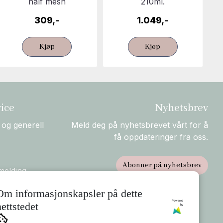
half mesh
210ml.
309,-
1.049,-
Kjøp
Kjøp
ice
Nyhetsbrev
 og generell
Meld deg på nyhetsbrevet vårt for å
få oppdateringer fra oss.
Abonner på nyhetsbrev
melding
rsendelse og
Om informasjonskapsler på dette
Powered
nettstedet
by