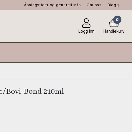
Åpningstider og generell info
Om oss
Blogg
0
Logg inn
Handlekurv
ec/Bovi-Bond 210ml