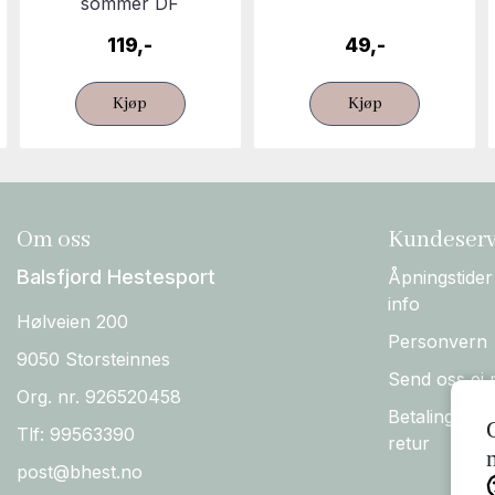
sommer DF
119,-
49,-
Kjøp
Kjøp
Om oss
Kundeserv
Balsfjord Hestesport
Åpningstider
info
Hølveien 200
Personvern
9050 Storsteinnes
Send oss ei 
Org. nr. 926520458
Betaling, Fo
Tlf:
99563390
retur
post@bhest.no