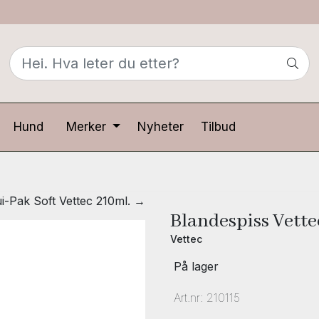
Hund
Merker
Nyheter
Tilbud
i-Pak Soft Vettec 210ml. →
Blandespiss Vett
Vettec
På lager
Art.nr:
210115