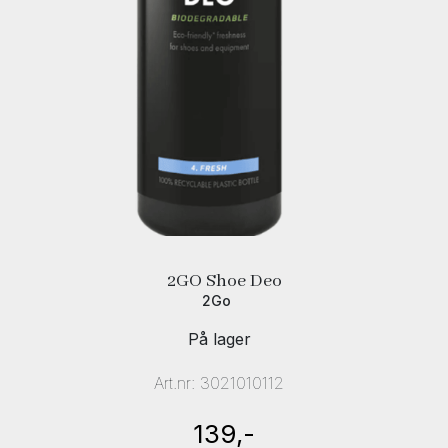
2GO Shoe Deo
2Go
På lager
Art.nr:
3021010112
139,-