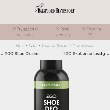
♡ Trygg,Norsk
♡ Rask
♡ Frakt fra
nettbutikk
levering
99,-
Hjem
Rytter
Skotøy og Tilbehør
Tilbehør skotøy
← 2GO Shoe Cleaner
2GO Skobørste tosidig →